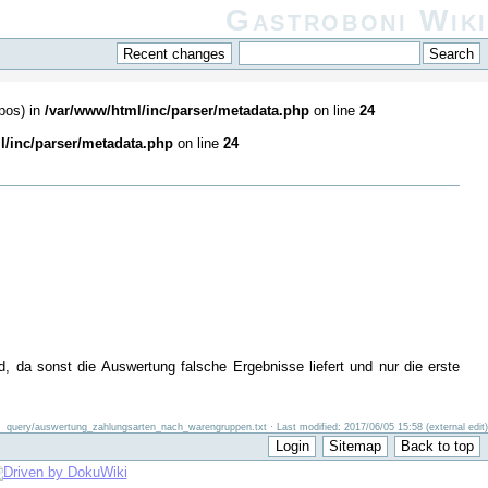
Gastroboni Wiki
pos) in
/var/www/html/inc/parser/metadata.php
on line
24
l/inc/parser/metadata.php
on line
24
, da sonst die Auswertung falsche Ergebnisse liefert und nur die erste
query/auswertung_zahlungsarten_nach_warengruppen.txt · Last modified: 2017/06/05 15:58 (external edit)