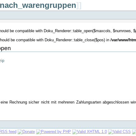
_nach_warengruppen
]]
should be compatible with Doku_Renderer::table_open($maxcols, $numrows, $
should be compatible with Doku_Renderer::table_close($pos) in
/var/www/htm
ppen
zip
n eine Rechnung sicher nicht mit mehreren Zahlungsarten abgeschlossen wird