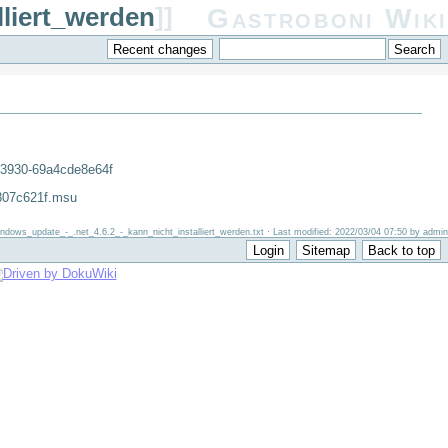
liert_werden
]]
Gastroboni Wiki
-3930-69a4cde8e64f
807c621f.msu
dows_update_-_.net_4.6.2_-_kann_nicht_installiert_werden.txt · Last modified: 2022/03/04 07:50 by admin