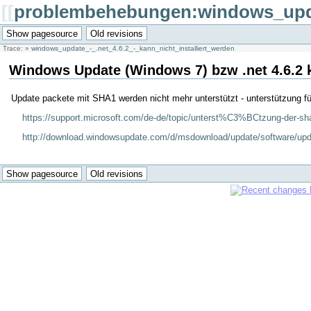
[[
problembehebungen:windows_updat
Trace:
»
windows_update_-_.net_4.6.2_-_kann_nicht_installiert_werden
Windows Update (Windows 7) bzw .net 4.6.2 ka
Update packete mit SHA1 werden nicht mehr unterstützt - unterstützung 
https://support.microsoft.com/de-de/topic/unterst%C3%BCtzung-der-
http://download.windowsupdate.com/d/msdownload/update/software/u