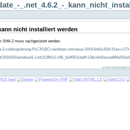
e_-_.net_4.6.2_-_kann_nicht_instal
nn nicht installiert werden
für SHA-2 muss nachgerüstet werden
sha-2-codesignierung-f%C3%BCr-windows-und-wsus-2019-64d1c82d-31ee-c273
pdt/2016/02/windows6.1-kb3138612-x86_6e90531daffc13bc4e92ecea890e501e
problembehebungen/win